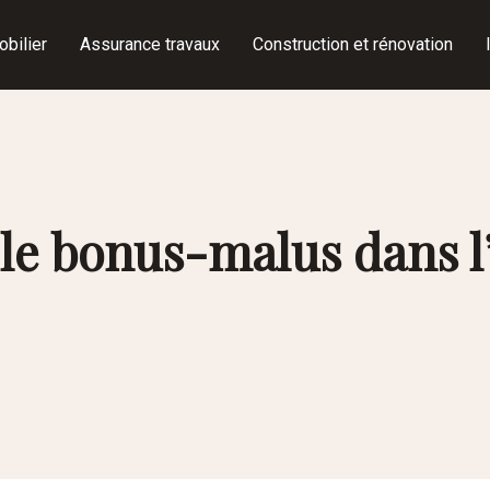
bilier
Assurance travaux
Construction et rénovation
e bonus-malus dans l