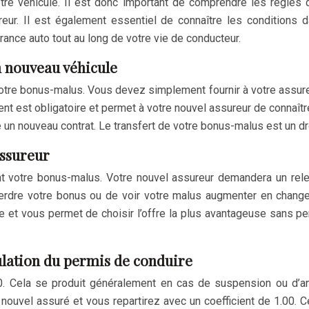
re véhicule. Il est donc important de comprendre les règles 
ur. Il est également essentiel de connaître les conditions
nce auto tout au long de votre vie de conducteur.
n nouveau véhicule
re bonus-malus. Vous devez simplement fournir à votre assureur
nt est obligatoire et permet à votre nouvel assureur de connaîtr
 un nouveau contrat. Le transfert de votre bonus-malus est un dr
assureur
votre bonus-malus. Votre nouvel assureur demandera un relevé
erdre votre bonus ou de voir votre malus augmenter en change
e et vous permet de choisir l’offre la plus avantageuse sans p
ulation du permis de conduire
0. Cela se produit généralement en cas de suspension ou d’a
uvel assuré et vous repartirez avec un coefficient de 1.00. Cel