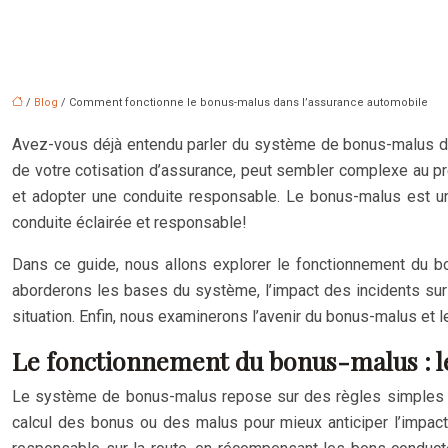
/
Blog
/ Comment fonctionne le bonus-malus dans l’assurance automobile
Avez-vous déjà entendu parler du système de bonus-malus de
de votre cotisation d’assurance, peut sembler complexe au pr
et adopter une conduite responsable. Le bonus-malus est u
conduite éclairée et responsable!
Dans ce guide, nous allons explorer le fonctionnement du bo
aborderons les bases du système, l’impact des incidents sur 
situation. Enfin, nous examinerons l’avenir du bonus-malus et
Le fonctionnement du bonus-malus : l
Le système de bonus-malus repose sur des règles simples ma
calcul des bonus ou des malus pour mieux anticiper l’impac