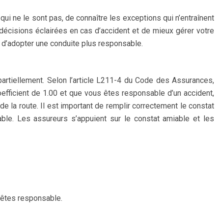
ui ne le sont pas, de connaître les exceptions qui n’entraînent
cisions éclairées en cas d’accident et de mieux gérer votre
t d’adopter une conduite plus responsable.
rtiellement. Selon l’article L211-4 du Code des Assurances,
oefficient de 1.00 et que vous êtes responsable d’un accident,
de la route. Il est important de remplir correctement le constat
ble. Les assureurs s’appuient sur le constat amiable et les
s êtes responsable.