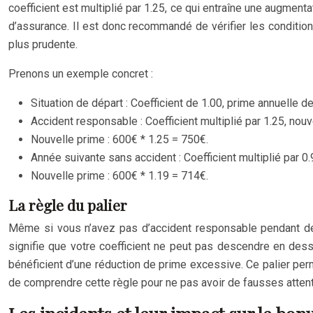
coefficient est multiplié par 1.25, ce qui entraîne une augmen
d’assurance. Il est donc recommandé de vérifier les condition
plus prudente.
Prenons un exemple concret :
Situation de départ : Coefficient de 1.00, prime annuelle d
Accident responsable : Coefficient multiplié par 1.25, nouv
Nouvelle prime : 600€ * 1.25 = 750€.
Année suivante sans accident : Coefficient multiplié par 0
Nouvelle prime : 600€ * 1.19 = 714€.
La règle du palier
Même si vous n’avez pas d’accident responsable pendant de
signifie que votre coefficient ne peut pas descendre en dess
bénéficient d’une réduction de prime excessive. Ce palier per
de comprendre cette règle pour ne pas avoir de fausses attent