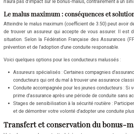
n’aura pas d’impact sur le bonus-malus, contrairement à un sini
Le malus maximum : conséquences et solutio
Atteindre le malus maximum (coefficient de 3.50) peut avoir des
de trouver un assureur qui accepte de vous assurer. Il est d
situation. Selon la Fédération Française des Assurances (F
prévention et de l’adoption d’une conduite responsable.
Voici quelques options pour les conducteurs malussés :
Assureurs spécialisés : Certaines compagnies d’assurance 
conducteurs qui ont du mal à trouver une assurance classi
Conduite accompagnée pour les jeunes conducteurs : Si v
prime d’assurance après une période de conduite sans ac
Stages de sensibilisation à la sécurité routière : Particip
et de démontrer votre volonté d’adopter une conduite plu
Transfert et conservation du bonus-malu