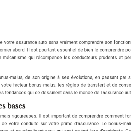
 votre assurance auto sans vraiment comprendre son fonction
emier abord. Il est pourtant essentiel de bien le comprendre 
n mécanisme qui récompense les conducteurs prudents et pén
nus-malus, de son origine à ses évolutions, en passant par so
votre facteur bonus-malus, les règles de transfert et de conser
 les tendances qui se dessinent dans le monde de l’assurance au
es bases
is rigoureuses. Il est important de comprendre comment foncti
t de votre conduite sur votre prime d’assurance. Le bonus-mal